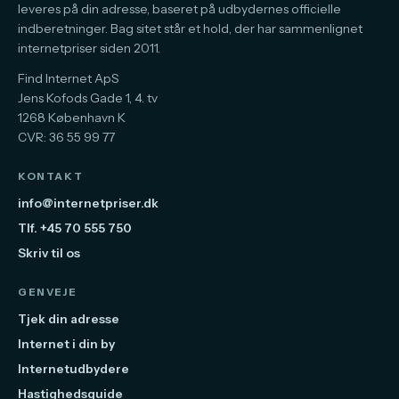
leveres på din adresse, baseret på udbydernes officielle
indberetninger. Bag sitet står et hold, der har sammenlignet
internetpriser siden 2011.
Find Internet ApS
Jens Kofods Gade 1, 4. tv
1268 København K
CVR: 36 55 99 77
KONTAKT
info@internetpriser.dk
Tlf. +45 70 555 750
Skriv til os
GENVEJE
Tjek din adresse
Internet i din by
Internetudbydere
Hastighedsguide