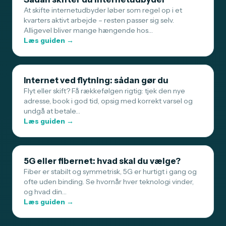
At skifte internetudbyder løber som regel op i et
kvarters aktivt arbejde – resten passer sig selv.
Alligevel bliver mange hængende hos…
Læs guiden →
Internet ved flytning: sådan gør du
Flyt eller skift? Få rækkefølgen rigtig: tjek den nye
adresse, book i god tid, opsig med korrekt varsel og
undgå at betale…
Læs guiden →
5G eller fibernet: hvad skal du vælge?
Fiber er stabilt og symmetrisk, 5G er hurtigt i gang og
ofte uden binding. Se hvornår hver teknologi vinder,
og hvad din…
Læs guiden →