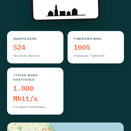
INDBYGGERE
FIBERDÆKNING
524
100%
Danmarks Statistik
af adresser · Tjekditnet
TYPISK MAKS.
HASTIGHED
1.000
Mbit/s
hurtigste indberettede