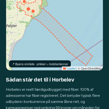
📍️ Byens område · prikker = mobilantenner
Leaflet
|
© OpenStreetMap
Sådan står det til i Horbelev
Horbelev er reelt færdigudbygget med fiber: 100% af
adresserne har fiber registreret. Det betyder typisk flere
udbydere i konkurrence på samme åbne net, og
kampagnepriser ned omkring 99 kroner om måneden for