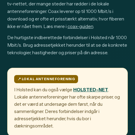
tv-nettet, der mange steder har rødder i de lokale
antenneforeninger. Coax leverer op til 1000 Mbit/s i
download og er ofte et prisstærkt alternativ, hvor fiberen
ikke er nået frem. Læs mere i
coax-guiden
.
De hurtigste indberettede forbindelser i Holsted når 1.000
Mbit/s. Brug adressetjekket herunder til at se de konkrete
teknologier, hastigheder og priser på din adresse.
📍️ LOKAL ANTENNEFORENING
I Holsted kan du også vælge
HOLSTED-NET
.
Lokale antenneforeninger har ofte skarpe priser, og
det er værd at undersøge dem først, når du
sammenligner. Deres forbindelser indgår i
adressetjekket herunder, hvis du bor i
dækningsområdet.