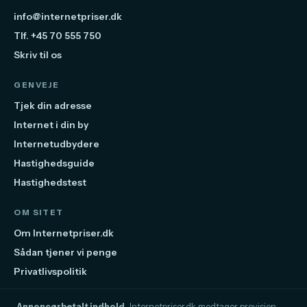
info@internetpriser.dk
Tlf. +45 70 555 750
Skriv til os
GENVEJE
Tjek din adresse
Internet i din by
Internetudbydere
Hastighedsguide
Hastighedstest
OM SITET
Om Internetpriser.dk
Sådan tjener vi penge
Privatlivspolitik
Annoncørbetalt indhold.
Internetpriser.dk modtager provision,