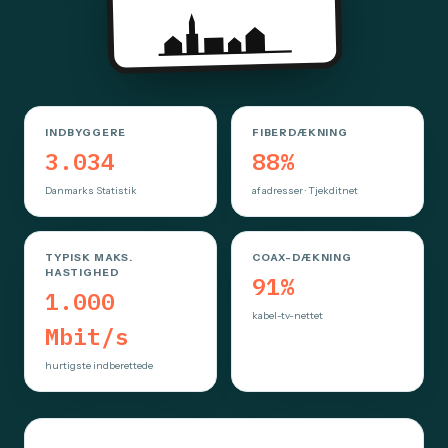
INDBYGGERE
FIBERDÆKNING
3.034
88%
Danmarks Statistik
af adresser · Tjekditnet
TYPISK MAKS.
COAX-DÆKNING
HASTIGHED
91%
1.000
kabel-tv-nettet
Mbit/s
hurtigste indberettede