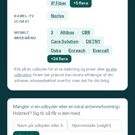
IP Fiber
+5 flere
Norlys
KABEL-TV
(COAX)
3
Altibox
CBB
MOBILT
BREDBÅND
Care Solution
DSTNY
Duka
Enreach
Evercall
+24 flere
Klik på en udbyder for at se dækning og priser, eller
se alle
udbydere
. Hvem der præcist kan levere afhænger af din
adresse: adressetjekket ovenfor viser det for din bolig.
Mangler vi en udbyder eller en lokal antenneforening i
Holsted? Sig til, så får vi den med.