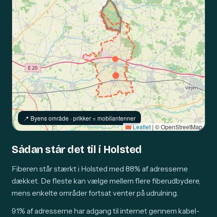
📍️ Byens område · prikker = mobilantenner
Leaflet
|
© OpenStreetMap
Sådan står det til i Holsted
Fiberen står stærkt i Holsted med 88% af adresserne
dækket. De fleste kan vælge mellem flere fiberudbydere,
mens enkelte områder fortsat venter på udrulning.
91% af adresserne har adgang til internet gennem kabel-