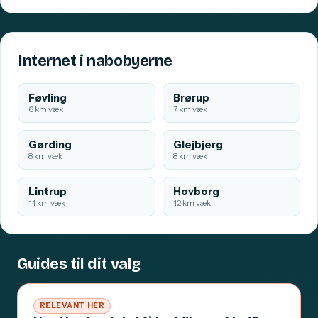
Internet i nabobyerne
Føvling
Brørup
6 km væk
7 km væk
Gørding
Glejbjerg
8 km væk
8 km væk
Lintrup
Hovborg
11 km væk
12 km væk
Guides til dit valg
RELEVANT HER