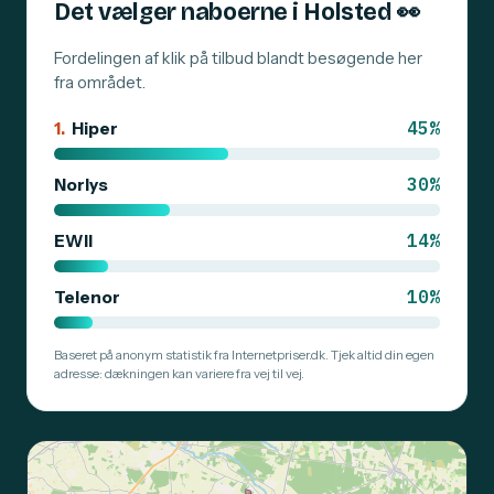
Det vælger naboerne i Holsted
👀
Fordelingen af klik på tilbud blandt besøgende her
fra området.
45%
1.
Hiper
30%
Norlys
14%
EWII
10%
Telenor
Baseret på anonym statistik fra Internetpriser.dk. Tjek altid din egen
adresse: dækningen kan variere fra vej til vej.