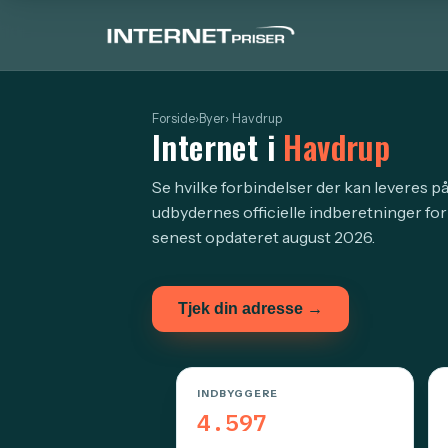
Forside
›
Byer
› Havdrup
Internet i
Havdrup
Se hvilke forbindelser der kan leveres på
udbydernes officielle indberetninger for
senest opdateret august 2026.
Tjek din adresse →
INDBYGGERE
4.597