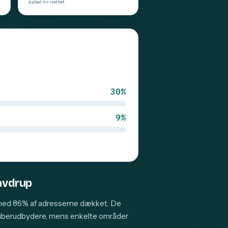
kabel-tv-nettet
30%
9%
Havdrup
 med 86% af adresserne dækket. De
 fiberudbydere, mens enkelte områder