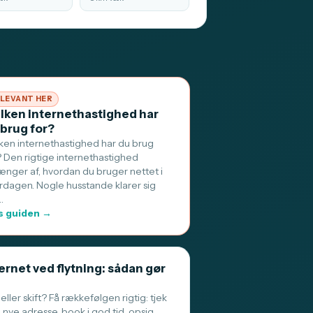
LEVANT HER
ilken internethastighed har
 brug for?
lken internethastighed har du brug
? Den rigtige internethastighed
ænger af, hvordan du bruger nettet i
rdagen. Nogle husstande klarer sig
…
 guiden →
ernet ved flytning: sådan gør
 eller skift? Få rækkefølgen rigtig: tjek
 nye adresse, book i god tid, opsig