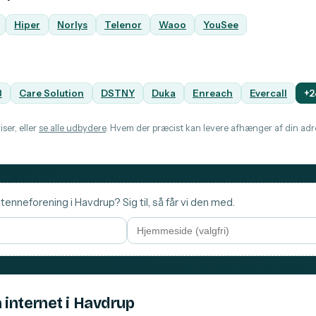
Hiper
Norlys
Telenor
Waoo
YouSee
B
Care Solution
DSTNY
Duka
Enreach
Evercall
+2
ser, eller
se alle udbydere
. Hvem der præcist kan levere afhænger af din adre
tenneforening i Havdrup? Sig til, så får vi den med.
 internet i Havdrup