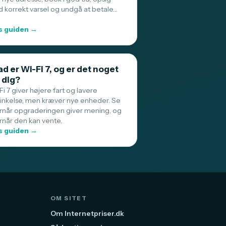
 korrekt varsel og undgå at betale…
 guiden →
d er Wi-Fi 7, og er det noget
 dig?
i 7 giver højere fart og lavere
sinkelse, men kræver nye enheder. Se
rnår opgraderingen giver mening, og
rnår den kan vente.
 guiden →
OM SITET
Om Internetpriser.dk