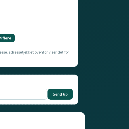
4 flere
sse: adressetjekket ovenfor viser det for
Send tip