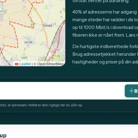
fortsat venter på udrulning.
49% af adresserne har adgang t
mange steder har rødder i de l
op til 1000 Mbit/s i download og
fiberen ikke er nået frem. Læs 
De hurtigste indberettede forb
Brug adressetjekket herunder ti
hastigheder og priser på din ad
Leaflet
|
© OpenStreetMap
B
id, at adressen i feltet er den rigtige, før du slår op.
rup