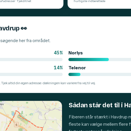
af adresser · Tjekditnet
hurtigste indberettede
Havdrup
👀
besøgende her fra området.
45%
Norlys
14%
Telenor
 Tjek altid din egen adresse: dækningen kan variere fra vej til vej.
Sådan står det til i 
Fiberen står stærkt i Havdrup
fleste kan vælge mellem flere