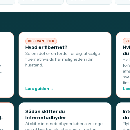
RELEVANT HER
RE
Hvad er fibernet?
Hv
du
Se om det er en fordel for dig, at vælge
fibernet hvis du har muligheden i din
Hvi
husstand.
e
for
…
afh
hve
fint
Læs guiden →
Læs
Sådan skifter du
Int
internetudbyder
du
i-
At skifte internetudbyder løber som regel
Flyt
op i et kvarters aktivt arbejde – resten
den