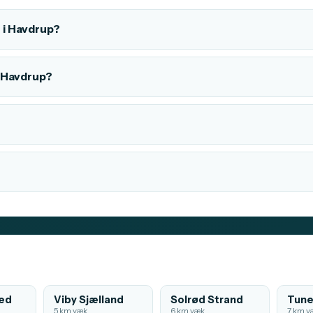
 i Havdrup?
i Havdrup?
ved
Viby Sjælland
Solrød Strand
Tun
5 km væk
6 km væk
7 km v