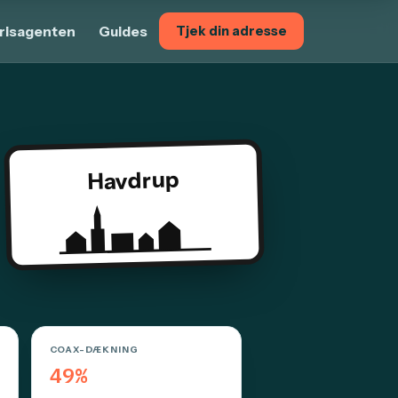
risagenten
Guides
Tjek din adresse
Havdrup
COAX-DÆKNING
49%