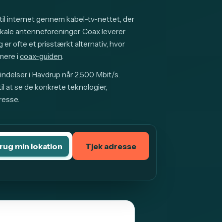
il internet gennem kabel-tv-nettet, der
okale antenneforeninger. Coax leverer
 er ofte et prisstærkt alternativ, hvor
mere i
coax-guiden
.
indelser i Havdrup når 2.500 Mbit/s.
l at se de konkrete teknologier,
resse.
rug min lokation
Tjek adresse