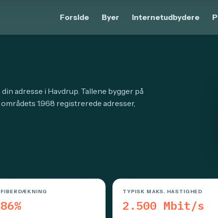
Forside
Byer
Internetudbydere
P
 din adresse i Havdrup. Tallene bygger på
 områdets 1.968 registrerede adresser,
FIBERDÆKNING
TYPISK MAKS. HASTIGHED
86%
2.500 Mbit/s