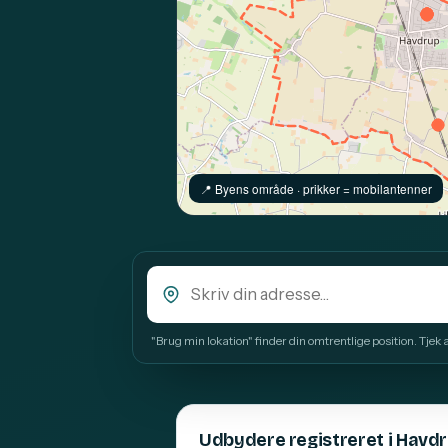
📍️ Byens område · prikker = mobilantenner
"Brug min lokation" finder din omtrentlige position. Tjek alt
Udbydere registreret i Havd