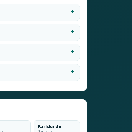
e
Karlslunde
æk
8 km væk