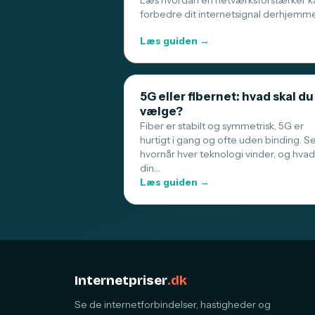
Læs hvordan en netværksforstærker k
forbedre dit internetsignal derhjemm
Læs guiden →
5G eller fibernet: hvad skal du
vælge?
Fiber er stabilt og symmetrisk, 5G er
hurtigt i gang og ofte uden binding. S
hvornår hver teknologi vinder, og hvad
din…
Læs guiden →
Internetpriser
.dk
Se de internetforbindelser, hastigheder og