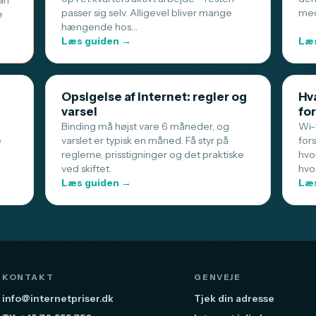
an
passer sig selv. Alligevel bliver mange
med
e
hængende hos…
Læs guiden →
Læs
Opsigelse af internet: regler og
Hva
varsel
for
Binding må højst vare 6 måneder, og
Wi-F
e
varslet er typisk en måned. Få styr på
for
reglerne, prisstigninger og det praktiske
hvo
ved skiftet.
hvo
Læs guiden →
Læs
KONTAKT
GENVEJE
info@internetpriser.dk
Tjek din adresse