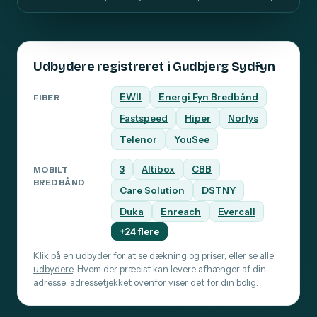
Udbydere registreret i Gudbjerg Sydfyn
EWII
Energi Fyn Bredbånd
FIBER
Fastspeed
Hiper
Norlys
Telenor
YouSee
3
Altibox
CBB
MOBILT
BREDBÅND
Care Solution
DSTNY
Duka
Enreach
Evercall
+24 flere
Klik på en udbyder for at se dækning og priser, eller
se alle
udbydere
. Hvem der præcist kan levere afhænger af din
adresse: adressetjekket ovenfor viser det for din bolig.