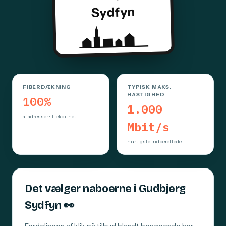
Sydfyn
FIBERDÆKNING
TYPISK MAKS.
HASTIGHED
100%
1.000
af adresser · Tjekditnet
Mbit/s
hurtigste indberettede
Det vælger naboerne i Gudbjerg
Sydfyn
👀