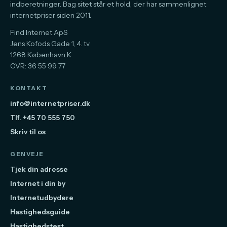
indberetninger. Bag sitet står et hold, der har sammenlignet
internetpriser siden 2011.
Find Internet ApS
Jens Kofods Gade 1, 4. tv
1268 København K
CVR: 36 55 99 77
KONTAKT
info@internetpriser.dk
Tlf. +45 70 555 750
Skriv til os
GENVEJE
Tjek din adresse
Internet i din by
Internetudbydere
Hastighedsguide
Hastighedstest