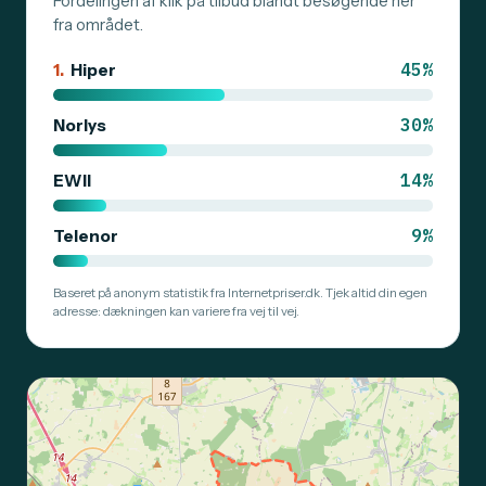
Fordelingen af klik på tilbud blandt besøgende her
fra området.
45%
1.
Hiper
30%
Norlys
14%
EWII
9%
Telenor
Baseret på anonym statistik fra Internetpriser.dk. Tjek altid din egen
adresse: dækningen kan variere fra vej til vej.