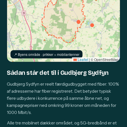
📍️ Byens område · prikker = mobilantenner
Leaflet
|
© OpenStreetMap
Sådan står det til i Gudbjerg Sydfyn
Gudbjerg Sydfyn er reelt færdigudbygget med fiber: 100%
af adresserne har fiber registreret. Det betyder typisk
flere udbydere i konkurrence på samme åbne net, og
kampagnepriser ned omkring 99 kroner om måneden for
1000 Mbit/s.
Alle tre mobilnet dækker området, og 5G-bredbånd er et