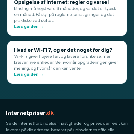
Opsigelse af internet: regler og varsel
Binding må højst vare 6 måneder, og varslet er typisk
en måned. Få styr på reglerne, prisstigninger og det
praktiske ved skiftet.
Læs guiden →
Hvad er Wi-Fi 7, og er det noget for dig?
Wi-Fi 7 giver højere fart og lavere forsinkelse, men
kræver nye enheder. Se hvornår opgraderingen giver
mening, og hvornår den kan vente.
Læs guiden →
Internetpriser
.dk
Se de internetforbindelser, hastigheder og priser, der reelt kan
leveres på din adresse, baseret på udbydernes officielle