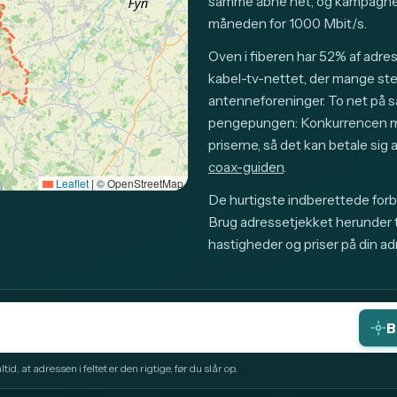
samme åbne net, og kampagnep
måneden for 1000 Mbit/s.
Oven i fiberen har 52% af adre
kabel-tv-nettet, der mange sted
antenneforeninger. To net på 
pengepungen: Konkurrencen mel
priserne, så det kan betale si
coax-guiden
.
Leaflet
|
© OpenStreetMap
De hurtigste indberettede forbi
Brug adressetjekket herunder ti
hastigheder og priser på din ad
B
id, at adressen i feltet er den rigtige, før du slår op.