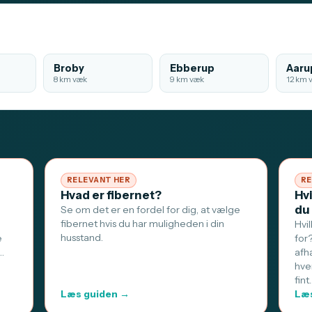
Broby
Ebberup
Aaru
8 km væk
9 km væk
12 km 
RELEVANT HER
RE
Hvad er fibernet?
Hv
du
Se om det er en fordel for dig, at vælge
fibernet hvis du har muligheden i din
Hvi
husstand.
e
for
…
afh
hve
fint
Læs guiden →
Læs