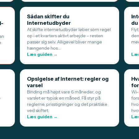
Sådan skifter du
Int
internetudbyder
du
i-
At skifte internetudbyder løber som regel
Flyt
op i et kvarters aktivt arbejde – resten
den
an
passer sig selv. Alligevel bliver mange
med
e
hængende hos…
Læs guiden →
Læs
Opsigelse af internet: regler og
Hva
varsel
for
Binding må højst vare 6 måneder, og
Wi-F
e
varslet er typisk en måned. Få styr på
for
reglerne, prisstigninger og det praktiske
hvo
ved skiftet.
hvo
Læs guiden →
Læs