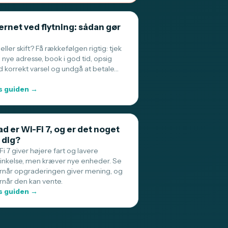
ernet ved flytning: sådan gør
 eller skift? Få rækkefølgen rigtig: tjek
 nye adresse, book i god tid, opsig
 korrekt varsel og undgå at betale…
 guiden →
d er Wi-Fi 7, og er det noget
 dig?
i 7 giver højere fart og lavere
sinkelse, men kræver nye enheder. Se
rnår opgraderingen giver mening, og
rnår den kan vente.
 guiden →