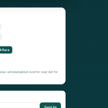
4 flere
sse: adressetjekket ovenfor viser det for
Send tip