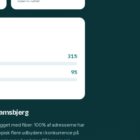
kabel-tv-nettet
31%
9%
Glamsbjerg
ygget med fiber: 100% af adresserne har
typisk flere udbydere i konkurrence på