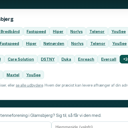
sbjerg
n Bredbånd
Fastspeed
Hiper
Norlys
Telenor
YouSee
Fastspeed
Hiper
Netnørden
Norlys
Telenor
YouSee
B
Care Solution
DSTNY
Duka
Enreach
Evercall
+2
Maxtel
YouSee
ser, eller
se alle udbydere
. Hvem der præcist kan levere afhænger af din adre
tenneforening i Glamsbjerg? Sig til, så får vi den med.