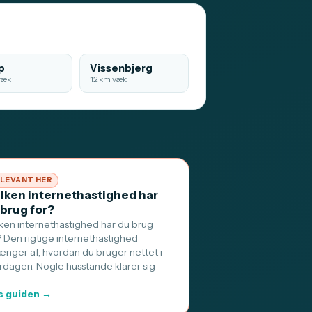
p
Vissenbjerg
væk
12 km væk
LEVANT HER
ilken internethastighed har
 brug for?
lken internethastighed har du brug
? Den rigtige internethastighed
ænger af, hvordan du bruger nettet i
rdagen. Nogle husstande klarer sig
…
 guiden →