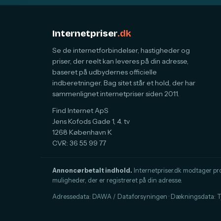
Internetpriser
.dk
Se de internetforbindelser, hastigheder og
priser, der reelt kan leveres på din adresse,
baseret på udbydernes officielle
indberetninger. Bag sitet står et hold, der har
sammenlignet internetpriser siden 2011.
Find Internet ApS
Jens Kofods Gade 1, 4. tv
1268 København K
CVR: 36 55 99 77
Annoncørbetalt indhold.
Internetpriser.dk modtager provi
muligheder, der er registreret på din adresse.
Adressedata: DAWA / Dataforsyningen · Dækningsdata: Tje