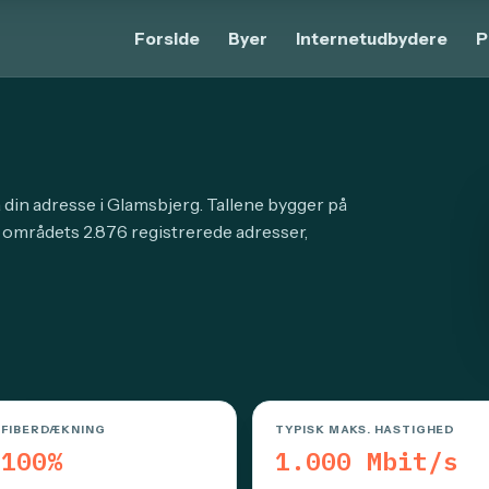
Forside
Byer
Internetudbydere
P
å din adresse i Glamsbjerg. Tallene bygger på
r områdets 2.876 registrerede adresser,
FIBERDÆKNING
TYPISK MAKS. HASTIGHED
100%
1.000 Mbit/s