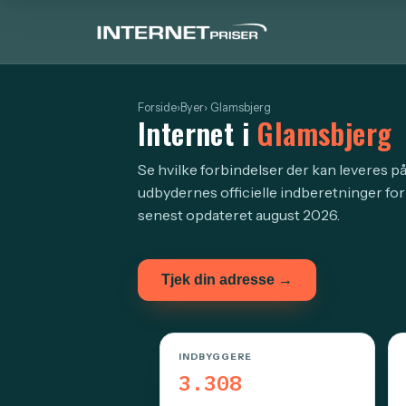
Forside
›
Byer
› Glamsbjerg
Internet i
Glamsbjerg
Se hvilke forbindelser der kan leveres p
udbydernes officielle indberetninger fo
senest opdateret august 2026.
Tjek din adresse →
INDBYGGERE
3.308