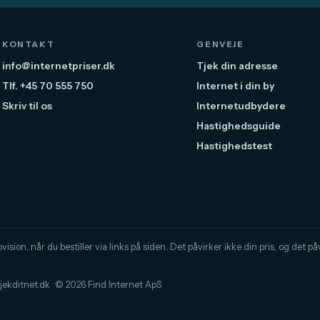
KONTAKT
GENVEJE
info@internetpriser.dk
Tjek din adresse
Tlf. +45 70 555 750
Internet i din by
Skriv til os
Internetudbydere
Hastighedsguide
Hastighedstest
sion, når du bestiller via links på siden. Det påvirker ikke din pris, og det påvi
kditnet.dk · © 2026 Find Internet ApS