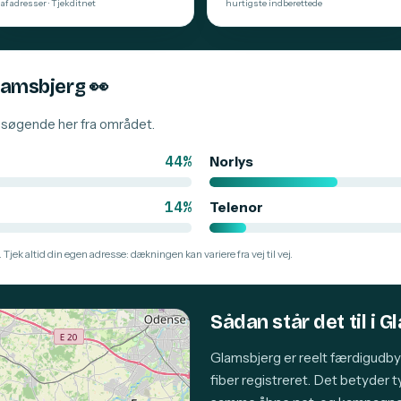
af adresser · Tjekditnet
hurtigste indberettede
Glamsbjerg
👀
besøgende her fra området.
44%
Norlys
14%
Telenor
 Tjek altid din egen adresse: dækningen kan variere fra vej til vej.
Sådan står det til i 
Glamsbjerg er reelt færdigudb
fiber registreret. Det betyder 