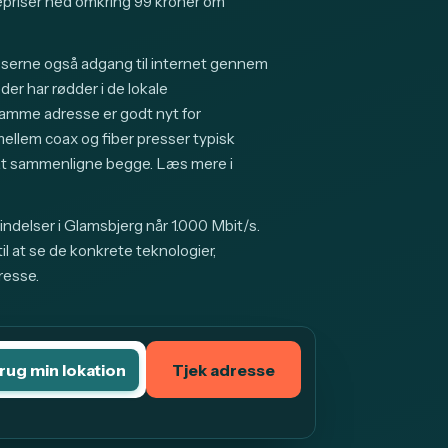
riser ned omkring 99 kroner om
sserne også adgang til internet gennem
er har rødder i de lokale
samme adresse er godt nyt for
lem coax og fiber presser typisk
g at sammenligne begge. Læs mere i
ndelser i Glamsbjerg når 1.000 Mbit/s.
l at se de konkrete teknologier,
resse.
rug min lokation
Tjek adresse