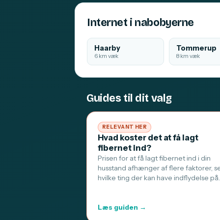
Internet i nabobyerne
Haarby
Tommerup
6 km væk
8 km væk
Guides til dit valg
RELEVANT HER
Hvad koster det at få lagt
fibernet ind?
Prisen for at få lagt fibernet ind i din
husstand afhænger af flere faktorer, s
hvilke ting der kan have indflydelse på
Læs guiden →