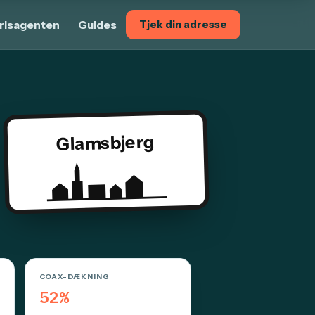
risagenten
Guides
Tjek din adresse
Glamsbjerg
COAX-DÆKNING
52%