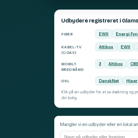
Udbydere registreret i Glam
EWII
Energi Fy
FIBER
Altibox
EWII
KABEL-TV
(COAX)
3
Altibox
CB
MOBILT
BREDBÅND
DanskNet
Hiper
DSL
Klik på en udbyder for at se dækning og pri
din bolig.
Mangler vi en udbyder eller en lokal an