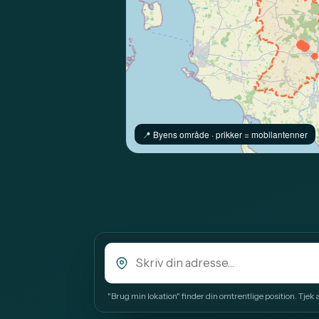
📍️ Byens område · prikker = mobilantenner
"Brug min lokation" finder din omtrentlige position. Tjek alt