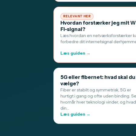
RELEVANT HER
Hvordan forstærker jeg mit W
Fi-signal?
Læs hvordan en netværksforstærker k
forbedre dit internetsignal derhjemm
Læs guiden →
5G eller fibernet: hvad skal du
vælge?
Fiber er stabilt og symmetrisk, 5G er
hurtigt i gang og ofte uden binding. S
hvornår hver teknologi vinder, og hvad
din…
Læs guiden →