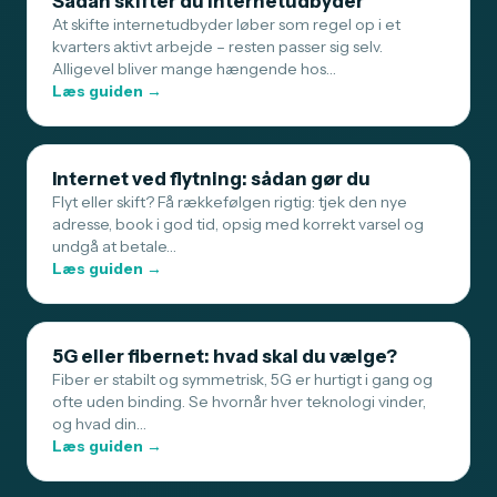
Sådan skifter du internetudbyder
At skifte internetudbyder løber som regel op i et
kvarters aktivt arbejde – resten passer sig selv.
Alligevel bliver mange hængende hos…
Læs guiden →
Internet ved flytning: sådan gør du
Flyt eller skift? Få rækkefølgen rigtig: tjek den nye
adresse, book i god tid, opsig med korrekt varsel og
undgå at betale…
Læs guiden →
5G eller fibernet: hvad skal du vælge?
Fiber er stabilt og symmetrisk, 5G er hurtigt i gang og
ofte uden binding. Se hvornår hver teknologi vinder,
og hvad din…
Læs guiden →