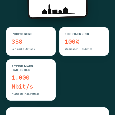
INDBYGGERE
FIBERDÆKNING
358
100%
Danmarks Statistik
af adresser · Tjekditnet
TYPISK MAKS.
HASTIGHED
1.000
Mbit/s
hurtigste indberettede