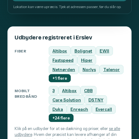
Lokation kan være upræcis. Tjek at adressen passer, før du slår op.
Udbydere registreret i Erslev
Altibox
Bolignet
EWII
FIBER
Fastspeed
Hiper
Netnørden
Norlys
Telenor
+1 flere
3
Altibox
CBB
MOBILT
BREDBÅND
Care Solution
DSTNY
Duka
Enreach
Evercall
+24 flere
Klik på en udbyder for at se dækning og priser, eller
se alle
udbydere
. Hvem der præcist kan levere afhænger af din