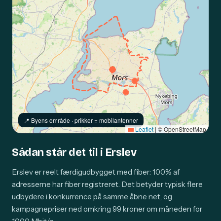
📍️ Byens område · prikker = mobilantenner
Leaflet
|
© OpenStreetMap
Sådan står det til i Erslev
Erslev er reelt færdigudbygget med fiber: 100% af
adresserne har fiber registreret. Det betyder typisk flere
udbydere i konkurrence på samme åbne net, og
kampagnepriser ned omkring 99 kroner om måneden for