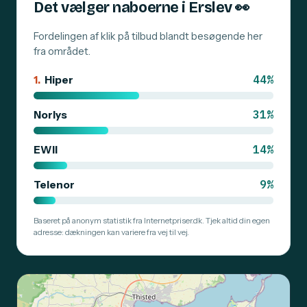
Det vælger naboerne i Erslev
👀
Fordelingen af klik på tilbud blandt besøgende her
fra området.
44%
1.
Hiper
31%
Norlys
14%
EWII
9%
Telenor
Baseret på anonym statistik fra Internetpriser.dk. Tjek altid din egen
adresse: dækningen kan variere fra vej til vej.