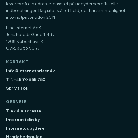
leveres på din adresse, baseret på udbydernes officielle
indberetninger. Bag sitet står et hold, der har sammenlignet
internetpriser siden 2011.
Find Internet ApS
Jens Kofods Gade 1, 4. tv
1268 København K
CVR: 36 55 99 77
KONTAKT
info@internetpriser.dk
Tlf. +45 70 555 750
Skriv til os
GENVEJE
Tjek din adresse
Internet i din by
Internetudbydere
Hastighedsguide