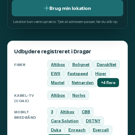
Brug min lokation
Lokation kan være upræcis. Tjek at adressen passer, før du slår op.
Udbydere registreret i Dragør
Altibox
Bolignet
DanskNet
FIBER
EWII
Fastspeed
Hiper
Maxtel
Netnørden
+4 flere
Altibox
Norlys
KABEL-TV
(COAX)
3
Altibox
CBB
MOBILT
BREDBÅND
Care Solution
DSTNY
Duka
Enreach
Evercall