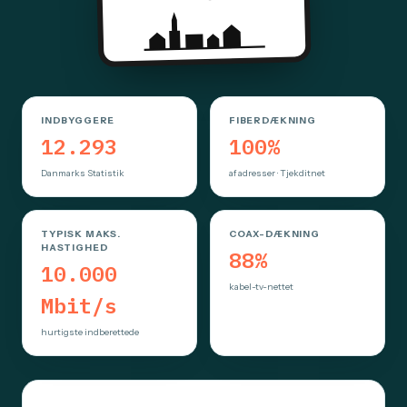
INDBYGGERE
FIBERDÆKNING
12.293
100%
Danmarks Statistik
af adresser · Tjekditnet
TYPISK MAKS.
COAX-DÆKNING
HASTIGHED
88%
10.000
kabel-tv-nettet
Mbit/s
hurtigste indberettede