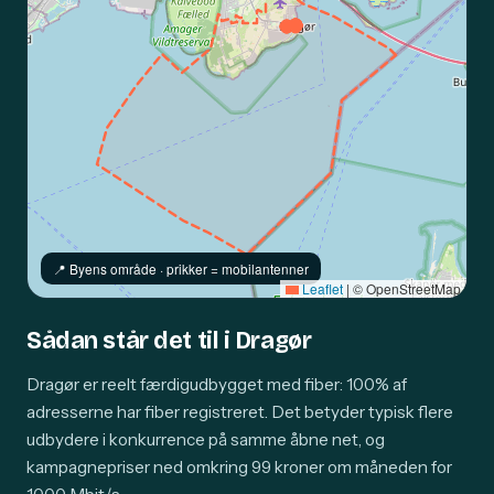
📍️ Byens område · prikker = mobilantenner
Leaflet
|
© OpenStreetMap
Sådan står det til i Dragør
Dragør er reelt færdigudbygget med fiber: 100% af
adresserne har fiber registreret. Det betyder typisk flere
udbydere i konkurrence på samme åbne net, og
kampagnepriser ned omkring 99 kroner om måneden for