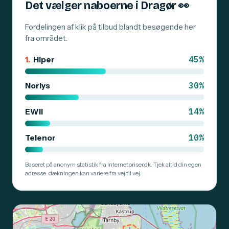
Det vælger naboerne i Dragør
👀
Fordelingen af klik på tilbud blandt besøgende her
fra området.
45%
1.
Hiper
30%
Norlys
14%
EWII
10%
Telenor
Baseret på anonym statistik fra Internetpriser.dk. Tjek altid din egen
adresse: dækningen kan variere fra vej til vej.