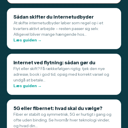
Sådan skifter du internetudbyder
At skifte internetudbyder løber som regel op i et
kvarters aktivt arbejde – resten passer sig selv.
Alligevel bliver mange hængende hos…
Læs guiden →
Internet ved flytning: sådan gør du
Flyt eller skift? Få rækkefølgen rigtig: tjek den nye
adresse, book i god tid, opsig med korrekt varsel og
undgå at betale…
Læs guiden →
5G eller fibernet: hvad skal du vælge?
Fiber er stabilt og symmetrisk, 5G er hurtigt i gang og
ofte uden binding. Se hvornår hver teknologi vinder,
og hvad din…