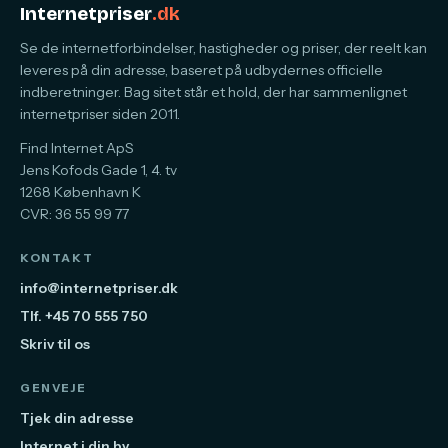
Internetpriser
.dk
Se de internetforbindelser, hastigheder og priser, der reelt kan
leveres på din adresse, baseret på udbydernes officielle
indberetninger. Bag sitet står et hold, der har sammenlignet
internetpriser siden 2011.
Find Internet ApS
Jens Kofods Gade 1, 4. tv
1268 København K
CVR: 36 55 99 77
KONTAKT
info@internetpriser.dk
Tlf. +45 70 555 750
Skriv til os
GENVEJE
Tjek din adresse
Internet i din by