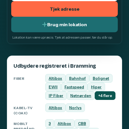
Tjek adresse
Brug min lokation
Lokation kan være upræcis. Tjek at adressen passer, før du slår op.
Udbydere registreret i Bramming
Altibox
Bahnhof
Bolignet
FIBER
EWII
Fastspeed
Hiper
IP Fiber
Netnørden
+4 flere
Altibox
Norlys
KABEL-TV
(COAX)
3
Altibox
CBB
MOBILT