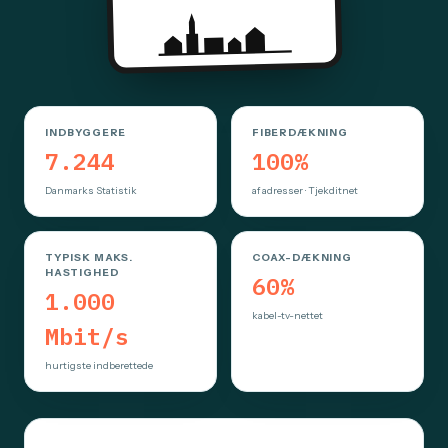
INDBYGGERE
FIBERDÆKNING
7.244
100%
Danmarks Statistik
af adresser · Tjekditnet
TYPISK MAKS.
COAX-DÆKNING
HASTIGHED
60%
1.000
kabel-tv-nettet
Mbit/s
hurtigste indberettede