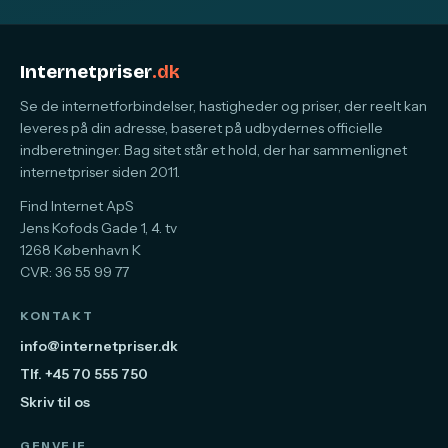
Internetpriser
.dk
Se de internetforbindelser, hastigheder og priser, der reelt kan
leveres på din adresse, baseret på udbydernes officielle
indberetninger. Bag sitet står et hold, der har sammenlignet
internetpriser siden 2011.
Find Internet ApS
Jens Kofods Gade 1, 4. tv
1268 København K
CVR: 36 55 99 77
KONTAKT
info@internetpriser.dk
Tlf. +45 70 555 750
Skriv til os
GENVEJE