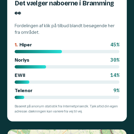
Det vælger naboerne i Bramming
👀
Fordelingen af klik på tilbud blandt besøgende her
fra området.
45%
1.
Hiper
30%
Norlys
14%
EWII
9%
Telenor
Baseret på anonym statistik fra Internetpriser.dk. Tjek altid din egen
adresse: dækningen kan variere fra vej til vej.