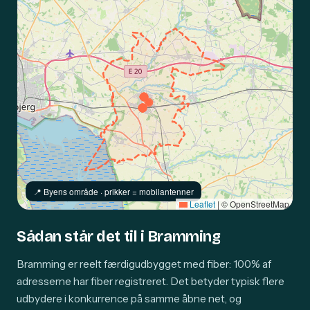
📍️ Byens område · prikker = mobilantenner
Leaflet
|
© OpenStreetMap
Sådan står det til i Bramming
Bramming er reelt færdigudbygget med fiber: 100% af
adresserne har fiber registreret. Det betyder typisk flere
udbydere i konkurrence på samme åbne net, og