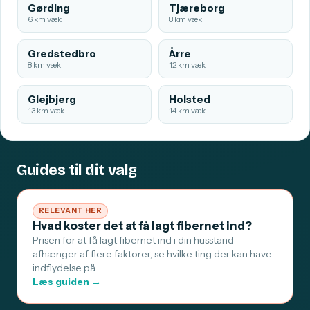
Gørding
Tjæreborg
6 km væk
8 km væk
Gredstedbro
Årre
8 km væk
12 km væk
Glejbjerg
Holsted
13 km væk
14 km væk
Guides til dit valg
RELEVANT HER
Hvad koster det at få lagt fibernet ind?
Prisen for at få lagt fibernet ind i din husstand
afhænger af flere faktorer, se hvilke ting der kan have
indflydelse på…
Læs guiden →