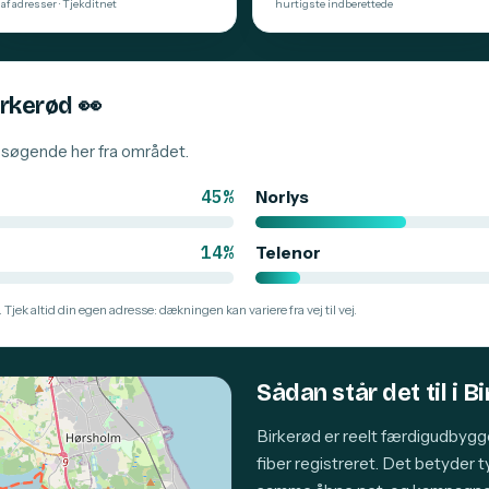
af adresser · Tjekditnet
hurtigste indberettede
irkerød
👀
besøgende her fra området.
45%
Norlys
14%
Telenor
 Tjek altid din egen adresse: dækningen kan variere fra vej til vej.
Sådan står det til i B
Birkerød er reelt færdigudbygg
fiber registreret. Det betyder 