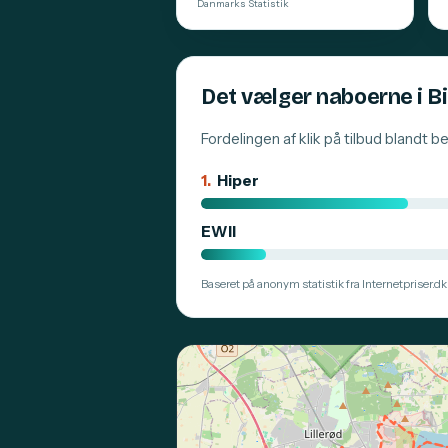
Danmarks Statistik
Det vælger naboerne i B
Fordelingen af klik på tilbud blandt 
1.
Hiper
EWII
Baseret på anonym statistik fra Internetpriser.dk.