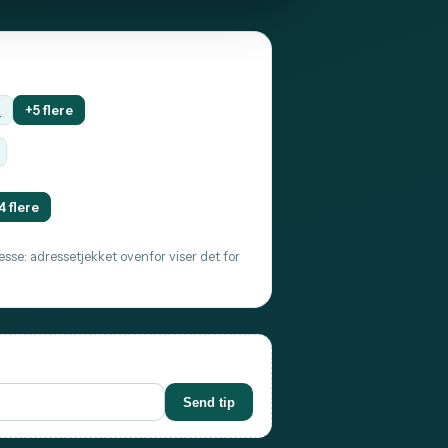
l
+5 flere
4 flere
sse: adressetjekket ovenfor viser det for
Send tip