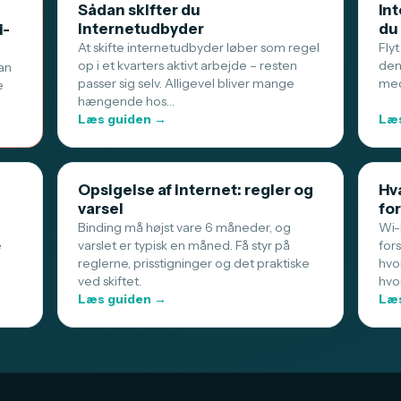
Sådan skifter du
Int
internetudbyder
du
i-
At skifte internetudbyder løber som regel
Flyt
op i et kvarters aktivt arbejde – resten
den
an
passer sig selv. Alligevel bliver mange
med
e
hængende hos…
Læs guiden →
Læs
Opsigelse af internet: regler og
Hva
varsel
for
Binding må højst vare 6 måneder, og
Wi-F
e
varslet er typisk en måned. Få styr på
for
reglerne, prisstigninger og det praktiske
hvo
ved skiftet.
hvo
Læs guiden →
Læs