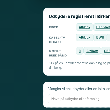
Udbydere registreret i Birke
Altibox
Bahnho
FIBER
Altibox
EWII
KABEL-TV
(COAX)
3
Altibox
CB
MOBILT
BREDBÅND
Klik på en udbyder for at se dækning og pri
din bolig.
Mangler vi en udbyder eller en lokal an