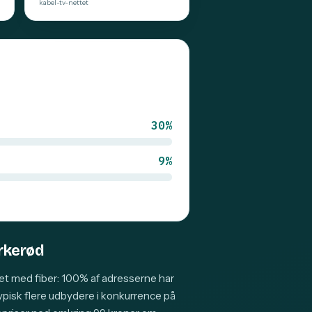
kabel-tv-nettet
30%
9%
irkerød
et med fiber: 100% af adresserne har
typisk flere udbydere i konkurrence på