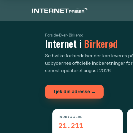
Forside
›
Byer
› Birkerød
Internet i
Birkerød
Se hvilke forbindelser der kan leveres på
udbydernes officielle indberetninger for
senest opdateret august 2026.
Tjek din adresse →
INDBYGGERE
21.211