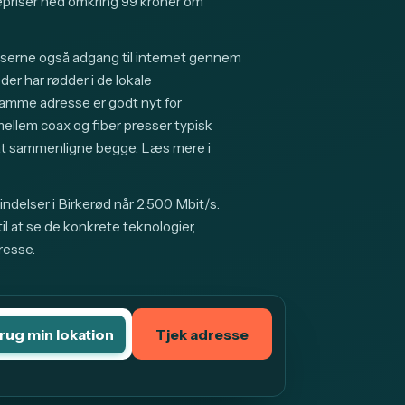
riser ned omkring 99 kroner om
sserne også adgang til internet gennem
er har rødder i de lokale
samme adresse er godt nyt for
lem coax og fiber presser typisk
g at sammenligne begge. Læs mere i
ndelser i Birkerød når 2.500 Mbit/s.
l at se de konkrete teknologier,
resse.
rug min lokation
Tjek adresse