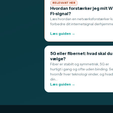
RELEVANT HER
Hvordan forstærker jeg mit W
Fi-signal?
Læs hvordan en netværksforstærker k
forbedre dit internetsignal derhjemm
Læs guiden →
5G eller fibernet: hvad skal du
vælge?
Fiber er stabilt og symmetrisk, 5G er
hurtigt i gang og ofte uden binding. S
hvornår hver teknologi vinder, og hvad
din…
Læs guiden →