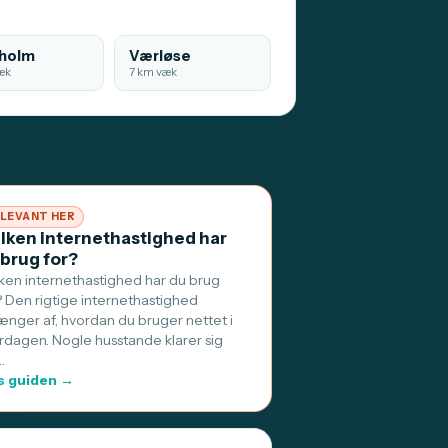
holm
Værløse
æk
7 km væk
LEVANT HER
ilken internethastighed har
 brug for?
lken internethastighed har du brug
? Den rigtige internethastighed
ænger af, hvordan du bruger nettet i
rdagen. Nogle husstande klarer sig
…
 guiden →