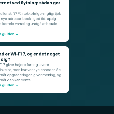
ernet ved flytning: sådan gør
 eller skift? Få rækkefølgen rigtig: tjek
 nye adresse, book i god tid, opsig
 korrekt varsel og undgå at betale…
 guiden →
d er Wi-Fi 7, og er det noget
 dig?
i 7 giver højere fart og lavere
sinkelse, men kræver nye enheder. Se
rnår opgraderingen giver mening, og
rnår den kan vente.
 guiden →