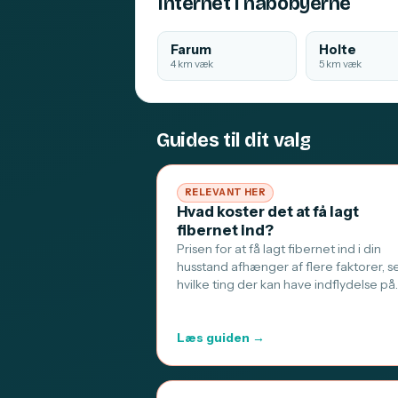
Internet i nabobyerne
Farum
Holte
4 km væk
5 km væk
Guides til dit valg
RELEVANT HER
Hvad koster det at få lagt
fibernet ind?
Prisen for at få lagt fibernet ind i din
husstand afhænger af flere faktorer, s
hvilke ting der kan have indflydelse på
Læs guiden →