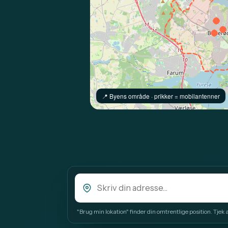
📍️ Byens område · prikker = mobilantenner
"Brug min lokation" finder din omtrentlige position. Tjek alt