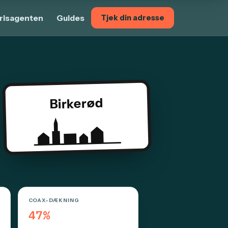
risagenten
Guides
Tjek din adresse
Birkerød
COAX-DÆKNING
47%