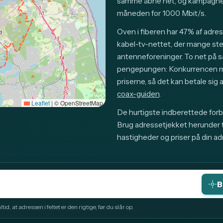
samme åbne net, og kampagnep
måneden for 1000 Mbit/s.
Oven i fiberen har 47% af adre
kabel-tv-nettet, der mange sted
antenneforeninger. To net på 
pengepungen: Konkurrencen mel
priserne, så det kan betale si
coax-guiden
.
Leaflet
|
© OpenStreetMap
De hurtigste indberettede forbi
Brug adressetjekket herunder ti
hastigheder og priser på din ad
B
id, at adressen i feltet er den rigtige, før du slår op.