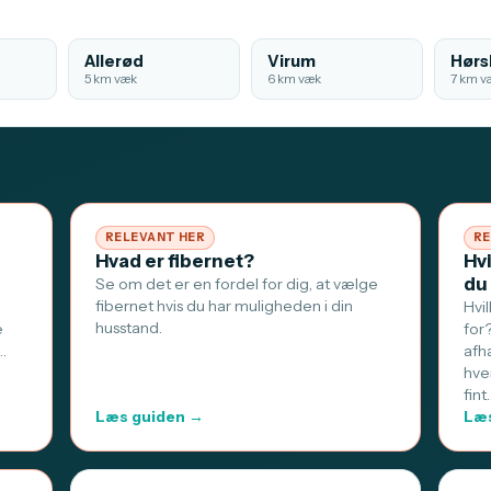
Allerød
Virum
Hørs
5 km væk
6 km væk
7 km v
RELEVANT HER
RE
Hvad er fibernet?
Hv
du
Se om det er en fordel for dig, at vælge
fibernet hvis du har muligheden i din
Hvi
husstand.
e
for
…
afh
hve
fint
Læs guiden →
Læs