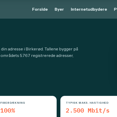
Forside
Byer
Internetudbydere
P
 din adresse i Birkerød. Tallene bygger på
 områdets 5.767 registrerede adresser,
FIBERDÆKNING
TYPISK MAKS. HASTIGHED
100%
2.500 Mbit/s