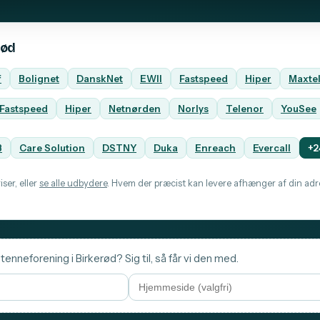
rød
f
Bolignet
DanskNet
EWII
Fastspeed
Hiper
Maxte
Fastspeed
Hiper
Netnørden
Norlys
Telenor
YouSee
B
Care Solution
DSTNY
Duka
Enreach
Evercall
+2
ser, eller
se alle udbydere
. Hvem der præcist kan levere afhænger af din adre
tenneforening i Birkerød? Sig til, så får vi den med.