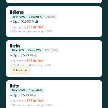
Hellerup
Fiber 100%
Coax 68%
DSL 9%
Op til 10.000 Mbit
199 kr./md.
Internet fra
4.342 adresser · opdateret august 2026
Herlev
Fiber 90%
Coax 67%
DSL 100%
Op til 2.500 Mbit
199 kr./md.
Internet fra
7.033 adresser · opdateret august 2026
📍️ Parknet
Holte
Fiber 100%
Coax 46%
Op til 2.500 Mbit
199 kr./md.
Internet fra
3.749 adresser · opdateret august 2026