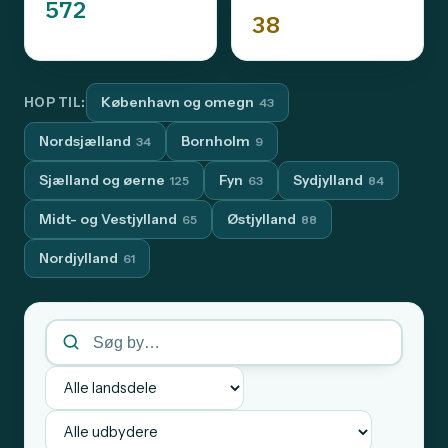
572
38
København og omegn
HOP TIL:
43
Nordsjælland
Bornholm
34
9
Sjælland og øerne
Fyn
Sydjylland
125
63
84
Midt- og Vestjylland
Østjylland
65
88
Nordjylland
61