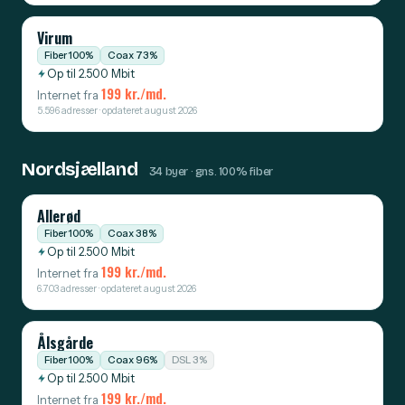
Virum
Fiber 100%
Coax 73%
Op til 2.500 Mbit
199 kr./md.
Internet fra
5.596 adresser · opdateret august 2026
Nordsjælland
34 byer · gns. 100% fiber
Allerød
Fiber 100%
Coax 38%
Op til 2.500 Mbit
199 kr./md.
Internet fra
6.703 adresser · opdateret august 2026
Ålsgårde
Fiber 100%
Coax 96%
DSL 3%
Op til 2.500 Mbit
199 kr./md.
Internet fra