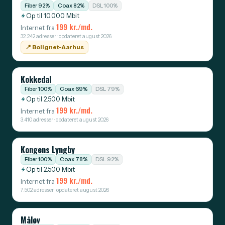
Fiber 92%
Coax 82%
DSL 100%
Op til 10.000 Mbit
199 kr./md.
Internet fra
32.242 adresser · opdateret august 2026
📍️ Bolignet-Aarhus
Kokkedal
Fiber 100%
Coax 69%
DSL 79%
Op til 2.500 Mbit
199 kr./md.
Internet fra
3.410 adresser · opdateret august 2026
Kongens Lyngby
Fiber 100%
Coax 78%
DSL 92%
Op til 2.500 Mbit
199 kr./md.
Internet fra
7.502 adresser · opdateret august 2026
Måløv