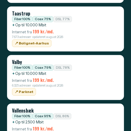
Taastrup
Fiber 100%
Coax 75%
DSL 77%
Op til 10.000 Mbit
199 kr./md.
Internet fra
7.673 adresser · opdateret august 2026
📍️ Bolignet-Aarhus
Valby
Fiber 100%
Coax 79%
DSL 78%
Op til 10.000 Mbit
199 kr./md.
Internet fra
6.325 adresser · opdateret august 2026
📍️ Parknet
Vallensbæk
Fiber 100%
Coax 95%
DSL 86%
Op til 2.500 Mbit
199 kr./md.
Internet fra