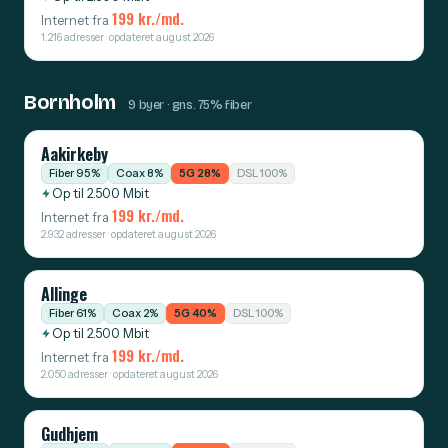
199 kr./md.
Internet fra
1.216 adresser · opdateret august 2026
Bornholm
9 byer · gns. 75% fiber
Aakirkeby
Fiber 95%
Coax 8%
5G 28%
DSL 100%
Op til 2.500 Mbit
199 kr./md.
Internet fra
2.932 adresser · opdateret august 2026
Allinge
Fiber 61%
Coax 2%
5G 40%
DSL 100%
Op til 2.500 Mbit
199 kr./md.
Internet fra
2.050 adresser · opdateret august 2026
Gudhjem