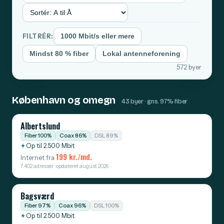
FILTRÉR:
1000 Mbit/s eller mere
Mindst 80 % fiber
Lokal antenneforening
572 byer
København og omegn
43 byer · gns. 97% fiber
Albertslund
Fiber 100%
Coax 86%
DSL 89%
Op til 2.500 Mbit
199 kr./md.
Internet fra
7.402 adresser · opdateret august 2026
Bagsværd
Fiber 97%
Coax 96%
DSL 100%
Op til 2.500 Mbit