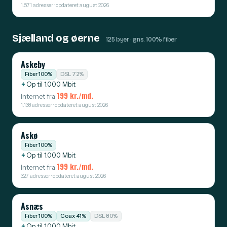
1.571 adresser · opdateret august 2026
Sjælland og øerne
125 byer · gns. 100% fiber
Askeby
Fiber 100%
DSL 72%
Op til 1.000 Mbit
199 kr./md.
Internet fra
1.138 adresser · opdateret august 2026
Askø
Fiber 100%
Op til 1.000 Mbit
199 kr./md.
Internet fra
327 adresser · opdateret august 2026
Asnæs
Fiber 100%
Coax 41%
DSL 80%
Op til 1.000 Mbit