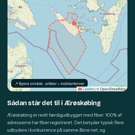
📍️ Byens område · prikker = mobilantenner
Leaflet
|
© OpenStreetMap
Sådan står det til i Ærøskøbing
Ærøskøbing er reelt færdigudbygget med fiber: 100% af
adresserne har fiber registreret. Det betyder typisk flere
udbydere i konkurrence på samme åbne net, og