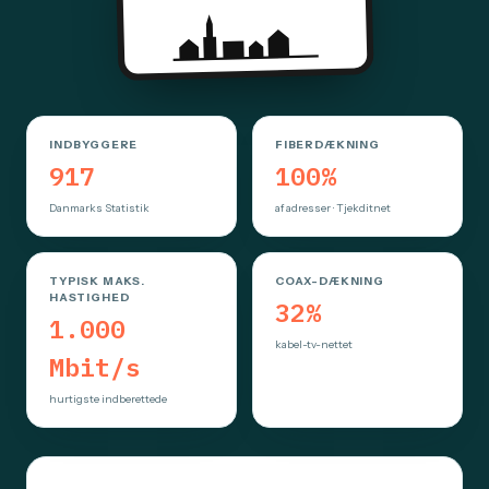
INDBYGGERE
FIBERDÆKNING
917
100%
Danmarks Statistik
af adresser · Tjekditnet
TYPISK MAKS.
COAX-DÆKNING
HASTIGHED
32%
1.000
kabel-tv-nettet
Mbit/s
hurtigste indberettede