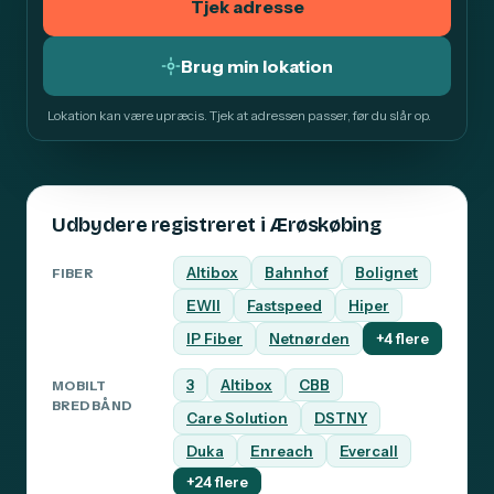
Tjek adresse
Brug min lokation
Lokation kan være upræcis. Tjek at adressen passer, før du slår op.
Udbydere registreret i Ærøskøbing
Altibox
Bahnhof
Bolignet
FIBER
EWII
Fastspeed
Hiper
IP Fiber
Netnørden
+4 flere
3
Altibox
CBB
MOBILT
BREDBÅND
Care Solution
DSTNY
Duka
Enreach
Evercall
+24 flere