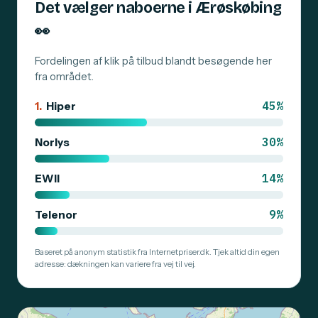
Det vælger naboerne i Ærøskøbing
👀
Fordelingen af klik på tilbud blandt besøgende her
fra området.
45%
1.
Hiper
30%
Norlys
14%
EWII
9%
Telenor
Baseret på anonym statistik fra Internetpriser.dk. Tjek altid din egen
adresse: dækningen kan variere fra vej til vej.