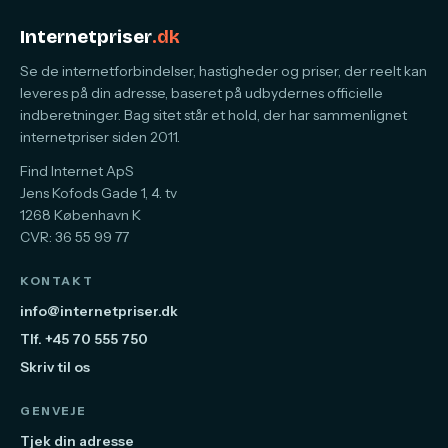
Internetpriser
.dk
Se de internetforbindelser, hastigheder og priser, der reelt kan
leveres på din adresse, baseret på udbydernes officielle
indberetninger. Bag sitet står et hold, der har sammenlignet
internetpriser siden 2011.
Find Internet ApS
Jens Kofods Gade 1, 4. tv
1268 København K
CVR: 36 55 99 77
KONTAKT
info@internetpriser.dk
Tlf. +45 70 555 750
Skriv til os
GENVEJE
Tjek din adresse