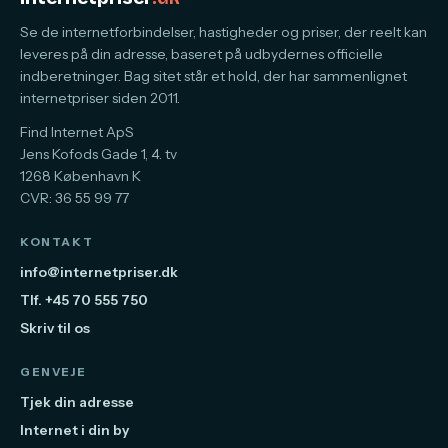
Se de internetforbindelser, hastigheder og priser, der reelt kan
leveres på din adresse, baseret på udbydernes officielle
indberetninger. Bag sitet står et hold, der har sammenlignet
internetpriser siden 2011.
Find Internet ApS
Jens Kofods Gade 1, 4. tv
1268 København K
CVR: 36 55 99 77
KONTAKT
info@internetpriser.dk
Tlf. +45 70 555 750
Skriv til os
GENVEJE
Tjek din adresse
Internet i din by