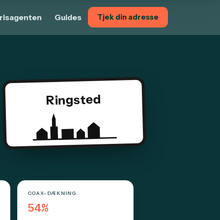
risagenten
Guides
Tjek din adresse
Ringsted
COAX-DÆKNING
54%