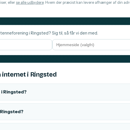
ser, eller
se alle udbydere
. Hvem der præcist kan levere afhænger af din adre
tenneforening i Ringsted? Sig til, så får vi den med.
 internet i Ringsted
 i Ringsted?
i Ringsted?