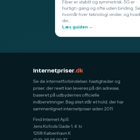
Fiber er stabilt og symmetrisk, 5G er
hurtigt i gang og ofte uden binding. S
hvornår hver teknologi vinder, og hvad
din…
Læs guiden →
Internetpriser
.dk
Se de internetforbindelser, hastigheder og
priser, der reelt kan leveres på din adresse,
baseret på udbydernes officielle
indberetninger. Bag sitet står et hold, der har
sammenlignet internetpriser siden 2011.
Find Internet ApS
Jens Kofods Gade 1, 4. tv
1268 København K