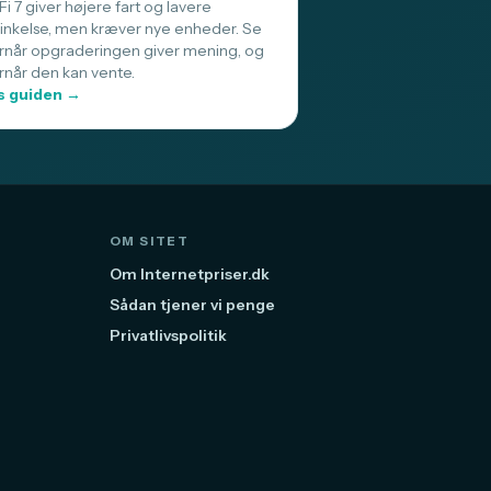
i 7 giver højere fart og lavere
sinkelse, men kræver nye enheder. Se
rnår opgraderingen giver mening, og
rnår den kan vente.
 guiden →
OM SITET
Om Internetpriser.dk
Sådan tjener vi penge
Privatlivspolitik