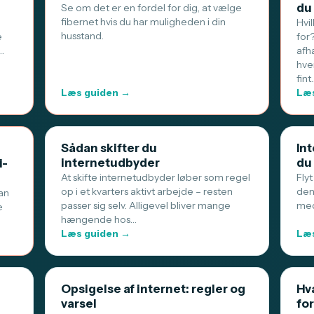
du
Se om det er en fordel for dig, at vælge
fibernet hvis du har muligheden i din
Hvi
husstand.
e
for
…
afh
hve
fint
Læs guiden →
Læs
Sådan skifter du
Int
internetudbyder
du
i-
At skifte internetudbyder løber som regel
Flyt
op i et kvarters aktivt arbejde – resten
den
an
passer sig selv. Alligevel bliver mange
med
e
hængende hos…
Læs guiden →
Læs
Opsigelse af internet: regler og
Hva
varsel
for