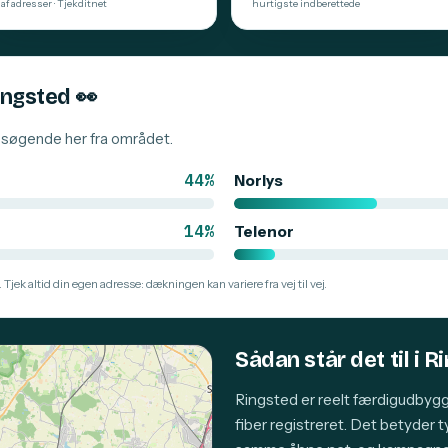
af adresser · Tjekditnet
hurtigste indberettede
Ringsted
👀
besøgende her fra området.
44%
Norlys
14%
Telenor
 Tjek altid din egen adresse: dækningen kan variere fra vej til vej.
Sådan står det til i R
Ringsted er reelt færdigudbygg
fiber registreret. Det betyder 