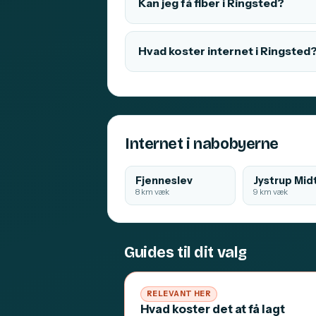
Kan jeg få fiber i Ringsted?
Hvad koster internet i Ringsted
Internet i nabobyerne
Fjenneslev
Jystrup Midt
8 km væk
9 km væk
Guides til dit valg
RELEVANT HER
Hvad koster det at få lagt