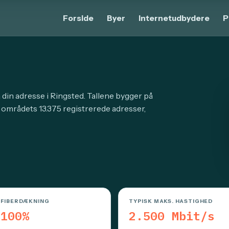
Forside
Byer
Internetudbydere
P
 din adresse i Ringsted. Tallene bygger på
 områdets 13.375 registrerede adresser,
FIBERDÆKNING
TYPISK MAKS. HASTIGHED
100%
2.500 Mbit/s