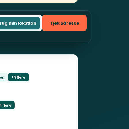
rug min lokation
Tjek adresse
en
+4 flere
4 flere