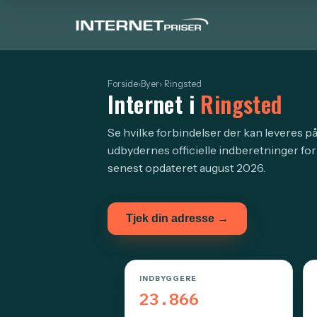
Forside
›
Byer
› Ringsted
Internet i
Ringsted
Se hvilke forbindelser der kan leveres på
udbydernes officielle indberetninger for
senest opdateret august 2026.
Tjek din adresse →
INDBYGGERE
23.866