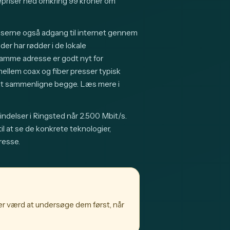
riser ned omkring 99 kroner om
sserne også adgang til internet gennem
er har rødder i de lokale
samme adresse er godt nyt for
lem coax og fiber presser typisk
g at sammenligne begge. Læs mere i
ndelser i Ringsted når 2.500 Mbit/s.
l at se de konkrete teknologier,
resse.
 er værd at undersøge dem først, når