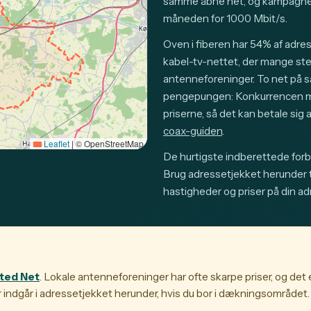
samme åbne net, og kampagnep
måneden for 1000 Mbit/s.
Oven i fiberen har 54% af adre
kabel-tv-nettet, der mange sted
antenneforeninger. To net på 
pengepungen: Konkurrencen mel
priserne, så det kan betale si
coax-guiden
.
Leaflet
|
© OpenStreetMap
De hurtigste indberettede forbi
Brug adressetjekket herunder ti
hastigheder og priser på din ad
ted Net
. Lokale antenneforeninger har ofte skarpe priser, og det
 indgår i adressetjekket herunder, hvis du bor i dækningsområdet.