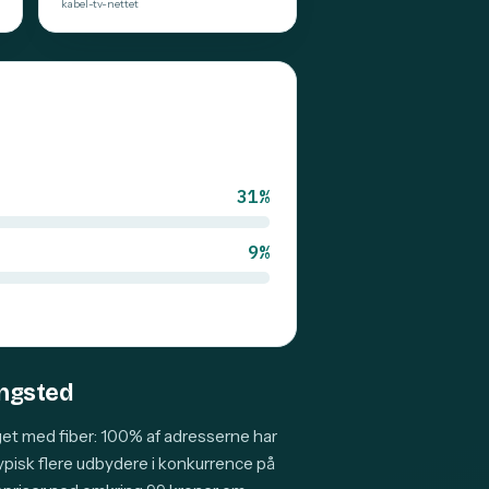
kabel-tv-nettet
31%
9%
ingsted
et med fiber: 100% af adresserne har
typisk flere udbydere i konkurrence på