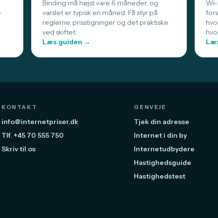
Binding må højst vare 6 måneder, og
Wi-F
e
varslet er typisk en måned. Få styr på
for
reglerne, prisstigninger og det praktiske
hvo
ved skiftet.
hvo
Læs guiden →
Læs
KONTAKT
GENVEJE
info@internetpriser.dk
Tjek din adresse
Tlf. +45 70 555 750
Internet i din by
Skriv til os
Internetudbydere
Hastighedsguide
Hastighedstest