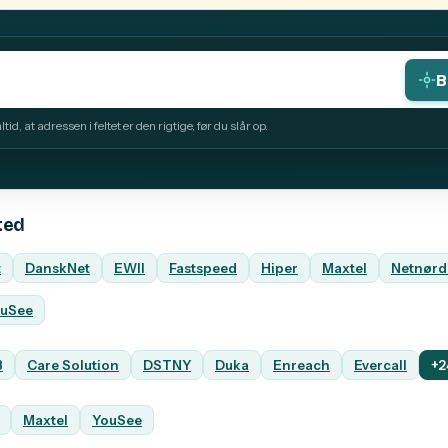
B
id, at adressen i feltet er den rigtige, før du slår op.
ted
t
DanskNet
EWII
Fastspeed
Hiper
Maxtel
Netnørd
uSee
B
Care Solution
DSTNY
Duka
Enreach
Evercall
+2
Maxtel
YouSee