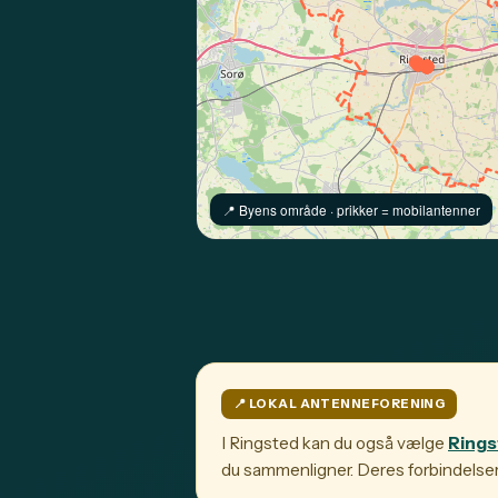
📍️ Byens område · prikker = mobilantenner
📍️ LOKAL ANTENNEFORENING
I Ringsted kan du også vælge
Rings
du sammenligner. Deres forbindelser