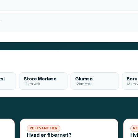
?
sj
Store Merløse
Glumsø
Boru
12 km væk
12 km væk
13 km 
RELEVANT HER
RE
Hvad er fibernet?
Hv