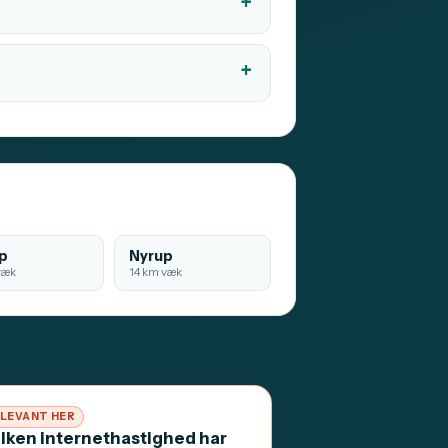
p
Nyrup
væk
14 km væk
LEVANT HER
ilken internethastighed har