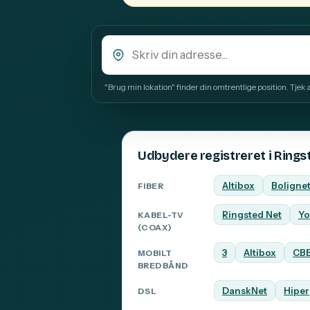
"Brug min lokation" finder din omtrentlige position. Tjek alt
Udbydere registreret i Rings
Altibox
Boligne
FIBER
Ringsted Net
Yo
KABEL-TV
(COAX)
3
Altibox
CB
MOBILT
BREDBÅND
DanskNet
Hiper
DSL