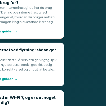
 brug for?
lken internethastighed har du brug
? Den rigtige internethastighed
ænger af, hvordan du bruger nettet i
rdagen. Nogle husstande klarer sig
…
 guiden →
ernet ved flytning: sådan gør
 eller skift? Få rækkefølgen rigtig: tjek
 nye adresse, book i god tid, opsig
 korrekt varsel og undgå at betale…
 guiden →
d er Wi-Fi 7, og er det noget
 dig?