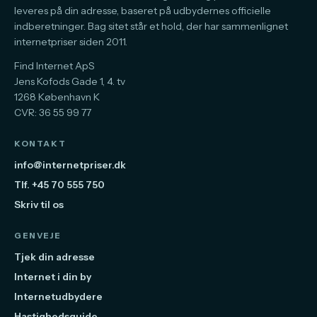
leveres på din adresse, baseret på udbydernes officielle
indberetninger. Bag sitet står et hold, der har sammenlignet
internetpriser siden 2011.
Find Internet ApS
Jens Kofods Gade 1, 4. tv
1268 København K
CVR: 36 55 99 77
KONTAKT
info@internetpriser.dk
Tlf. +45 70 555 750
Skriv til os
GENVEJE
Tjek din adresse
Internet i din by
Internetudbydere
Hastighedsguide