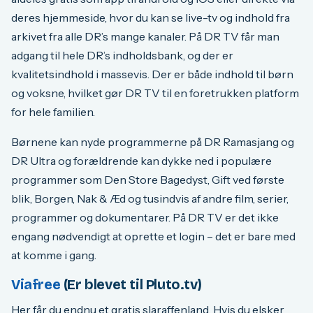
deres hjemmeside, hvor du kan se live-tv og indhold fra
arkivet fra alle DR’s mange kanaler. På DR TV får man
adgang til hele DR’s indholdsbank, og der er
kvalitetsindhold i massevis. Der er både indhold til børn
og voksne, hvilket gør DR TV til en foretrukken platform
for hele familien.
Børnene kan nyde programmerne på DR Ramasjang og
DR Ultra og forældrende kan dykke ned i populære
programmer som Den Store Bagedyst, Gift ved første
blik, Borgen, Nak & Æd og tusindvis af andre film, serier,
programmer og dokumentarer. På DR TV er det ikke
engang nødvendigt at oprette et login – det er bare med
at komme i gang.
Viafree
(Er blevet til Pluto.tv)
Her får du endnu et gratis slaraffenland. Hvis du elsker