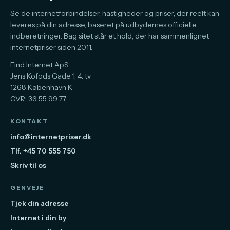
Se de internetforbindelser, hastigheder og priser, der reelt kan
leveres på din adresse, baseret på udbydernes officielle
indberetninger. Bag sitet står et hold, der har sammenlignet
internetpriser siden 2011.
Find Internet ApS
Jens Kofods Gade 1, 4. tv
1268 København K
CVR: 36 55 99 77
KONTAKT
info@internetpriser.dk
Tlf. +45 70 555 750
Skriv til os
GENVEJE
Tjek din adresse
Internet i din by