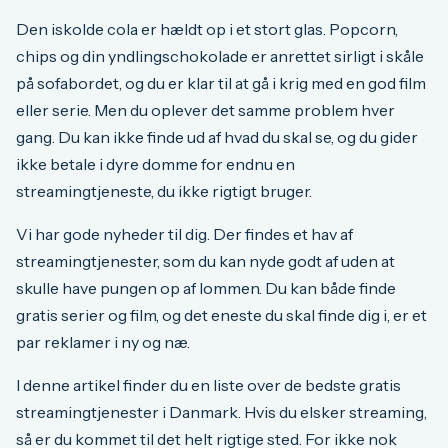
Den iskolde cola er hældt op i et stort glas. Popcorn,
chips og din yndlingschokolade er anrettet sirligt i skåle
på sofabordet, og du er klar til at gå i krig med en god film
eller serie. Men du oplever det samme problem hver
gang. Du kan ikke finde ud af hvad du skal se, og du gider
ikke betale i dyre domme for endnu en
streamingtjeneste, du ikke rigtigt bruger.
Vi har gode nyheder til dig. Der findes et hav af
streamingtjenester, som du kan nyde godt af uden at
skulle have pungen op af lommen. Du kan både finde
gratis serier og film, og det eneste du skal finde dig i, er et
par reklamer i ny og næ.
I denne artikel finder du en liste over de bedste gratis
streamingtjenester i Danmark. Hvis du elsker streaming,
så er du kommet til det helt rigtige sted. For ikke nok